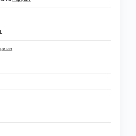
L
ретан