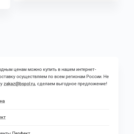
одным ценам можно купить в нашем интернет-
Доставку осуществляем по всем регионам России.
Не
ту
zakaz@bspol.ru
, сделаем выгодное предложение!
на
ект
менты
Перфект