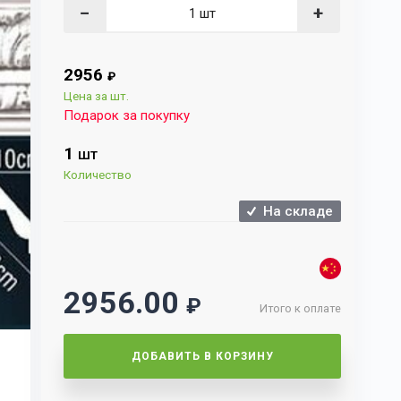
−
+
2956
₽
Цена за шт.
Подарок за покупку
1
ШТ
Количество
На складе
2956.00
₽
Итого к оплате
ДОБАВИТЬ В КОРЗИНУ