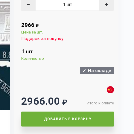
−
+
2966
₽
Цена за шт.
Подарок за покупку
1
ШТ
Количество
На складе
2966.00
₽
Итого к оплате
ДОБАВИТЬ В КОРЗИНУ