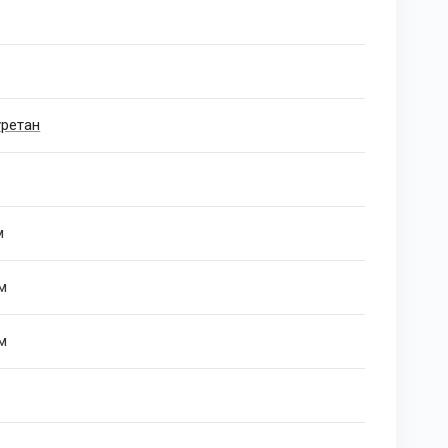
ретан
м
см
см