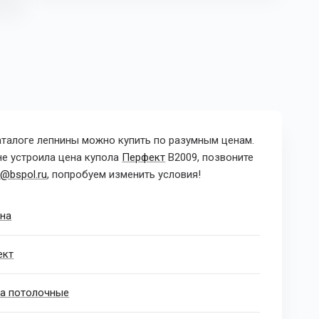
аталоге лепнины можно купить по разумным ценам.
не устроила цена купола
Перфект
B2009, позвоните
@bspol.ru
,
попробуем изменить условия!
на
ект
а потолочные