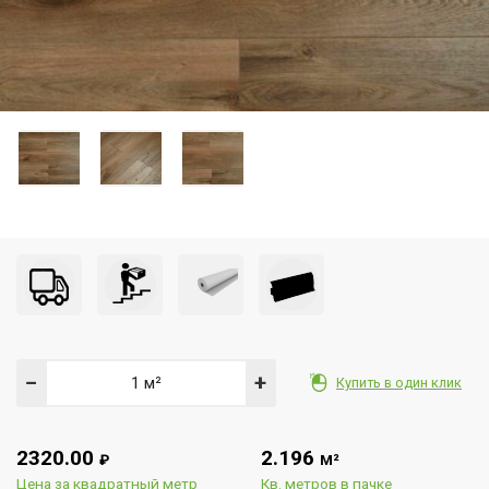
−
+
Купить в один клик
2320.00
2.196
₽
М²
Цена за квадратный метр
Кв. метров в пачке