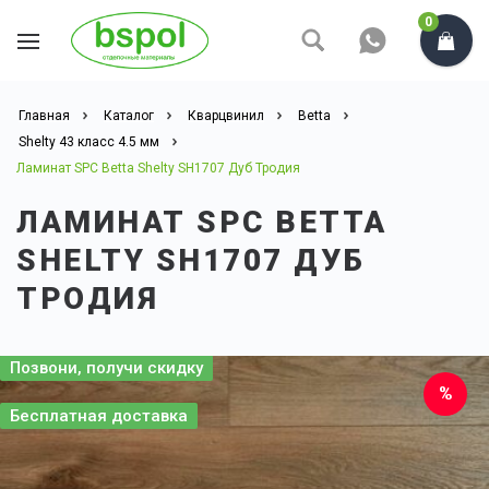
0
Главная
Каталог
Кварцвинил
Betta
Shelty 43 класс 4.5 мм
Ламинат SPC Betta Shelty SH1707 Дуб Тродия
ЛАМИНАТ SPC BETTA
SHELTY SH1707 ДУБ
ТРОДИЯ
Позвони, получи скидку
Бесплатная доставка