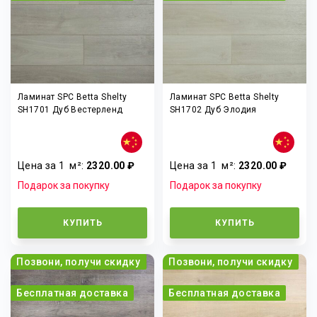
Ламинат SPC Betta Shelty
Ламинат SPC Betta Shelty
SH1701 Дуб Вестерленд
SH1702 Дуб Элодия
Цена за 1
м²
:
2320.00 ₽
Цена за 1
м²
:
2320.00 ₽
Подарок за покупку
Подарок за покупку
КУПИТЬ
КУПИТЬ
Позвони, получи скидку
Позвони, получи скидку
Бесплатная доставка
Бесплатная доставка