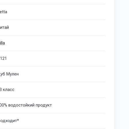
etta
итай
illa
121
уб Мулен
3 класс
00% водостойкий продукт
одходит*