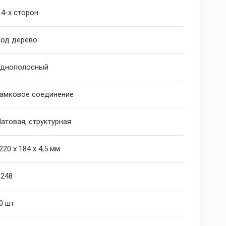
 4-х сторон
од дерево
днополосный
амковое соединение
атовая, структурная
220 х 184 х 4,5 мм
,248
0 шт