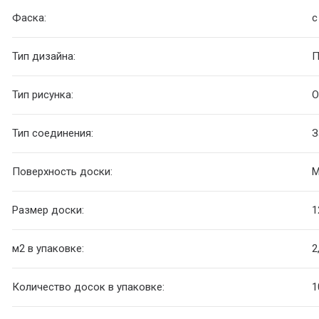
Фаска:
с
Тип дизайна:
П
Тип рисунка:
О
Тип соединения:
З
Поверхность доски:
М
Размер доски:
1
м2 в упаковке:
2
Количество досок в упаковке:
1