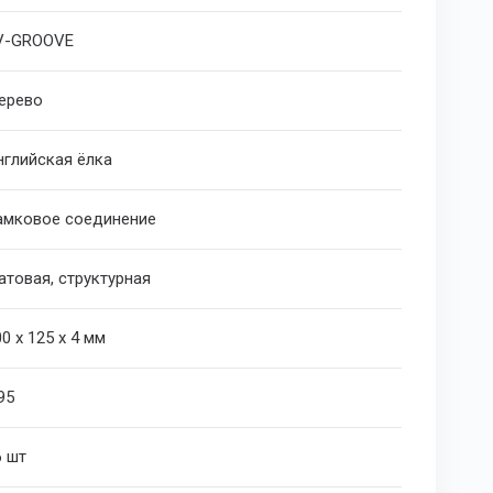
V-GROOVE
ерево
нглийская ёлка
амковое соединение
атовая, структурная
00 х 125 х 4 мм
95
6 шт