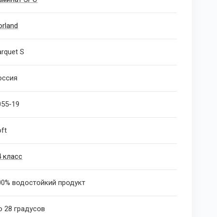
orland
arquet S
оссия
055-19
oft
4 класс
00% водостойкий продукт
о 28 градусов