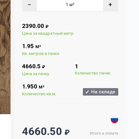
−
+
2390.00
₽
Цена за квадратный метр
1.95
М²
Кв. метров в пачке
4660.5
1
₽
Количество пачек
Цена за пачку
1.950
М²
На складе
Количество кв.м.
4660.50
₽
Итого к оплате