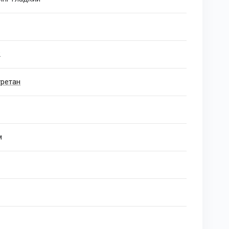
2
ретан
м