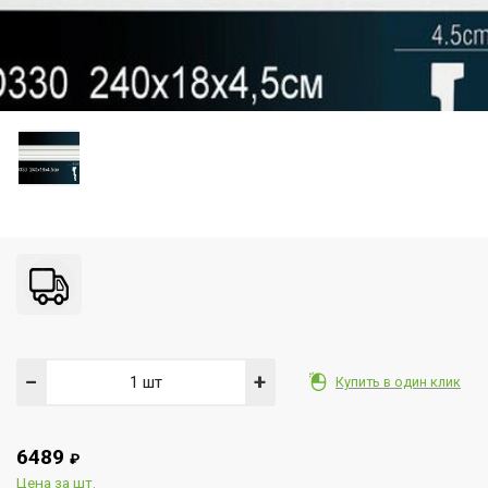
−
+
Купить в один клик
6489
₽
Цена за шт.