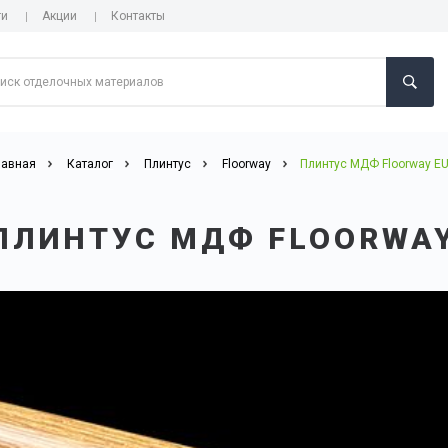
ги
Акции
Контакты
лавная
Каталог
Плинтус
Floorway
Плинтус МДФ Floorway E
ПЛИНТУС МДФ FLOORWAY