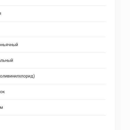
я
оньячный
альный
поливинилхлорид)
ок
мм