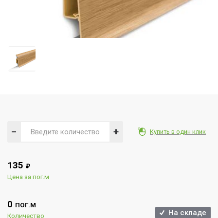
−
+
Купить в один клик
135
₽
Цена за пог.м
0
ПОГ.М
На складе
Количество