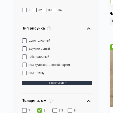
31
32
33
34
Ч
Тип рисунка
однополосный
двухполосный
трёхполосный
под художественный паркет
под плитку
Показать еще
Толщина, мм
7
8
8.3
9