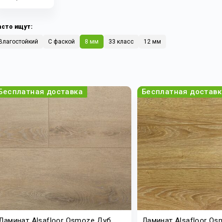
асто ищут:
Влагостойкий
С фаской
8 мм
33 класс
12 мм
Бесплатная доставка
Бесплатная доставк
Ламинат Alsafloor Osmoze Дуб
Ламинат Alsafloor O