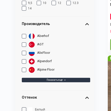
9,5
10
12
12.3
14
Производитель
Aberhof
AGT
AlixFloor
Alpendorf
Alpine Floor
Показать еще
Оттенок
Белый