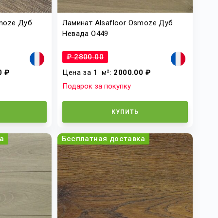
smoze Дуб
Ламинат Alsafloor Osmoze Дуб
Невада O449
₽ 2800.00
0 ₽
Цена за 1
м²
:
2000.00 ₽
Подарок за покупку
КУПИТЬ
а
Бесплатная доставка