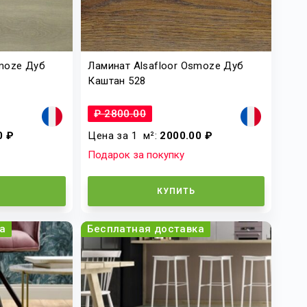
smoze Дуб
Ламинат Alsafloor Osmoze Дуб
Каштан 528
₽ 2800.00
0 ₽
Цена за 1
м²
:
2000.00 ₽
Подарок за покупку
КУПИТЬ
а
Бесплатная доставка