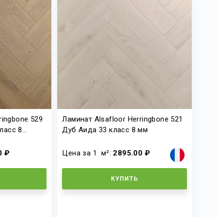
ringbone 529
Ламинат Alsafloor Herringbone 521
асс 8...
Дуб Аида 33 класс 8 мм
0 ₽
Цена за 1
м²
:
2895.00 ₽
КУПИТЬ