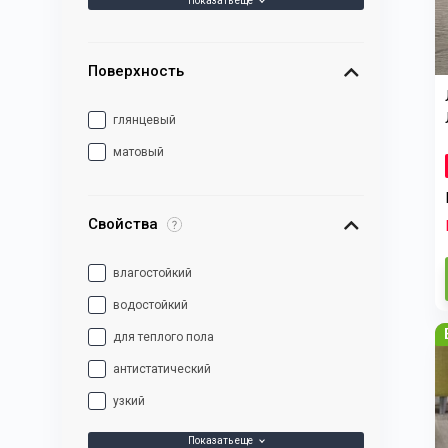
Показать еще
Поверхность
глянцевый
матовый
Свойства
влагостойкий
водостойкий
для теплого пола
антистатический
узкий
Показать еще