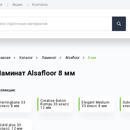
ги
Акции
Контакты
лавная
Каталог
Ламинат
Alsafloor
8 мм
аминат Alsafloor 8 мм
оллекции:
Creative Baton
Herringbone 33
Elegant Medium
Soli
Rompu 33 класс
класс 8 мм
33 класс 8 мм
кла
12 мм
Solid plus 33
класс, 12 мм