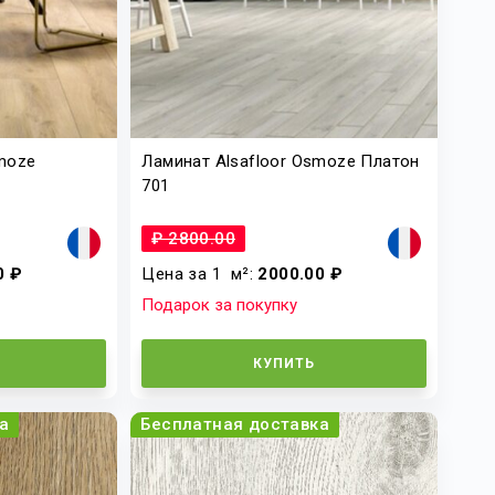
smoze
Ламинат Alsafloor Osmoze Платон
701
₽ 2800.00
0 ₽
Цена за 1
м²
:
2000.00 ₽
Подарок за покупку
КУПИТЬ
а
Бесплатная доставка