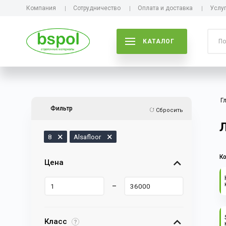
Компания
Сотрудничество
Оплата и доставка
Услу
КАТАЛОГ
Г
Фильтр
Сбросить
Л
8
Alsafloor
К
Цена
–
Класс