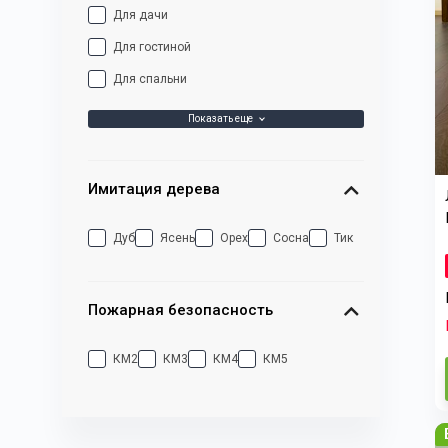
Для дачи
Для гостиной
Для спальни
Показать еще
Имитация дерева
Дуб
Ясень
Орех
Сосна
Тик
Пожарная безопасность
КМ2
КМ3
КМ4
КМ5