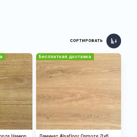
СОРТИРОВАТЬ
а
Бесплатная доставка
smoze Намюр
Ламинат Alsafloor Osmoze Дуб