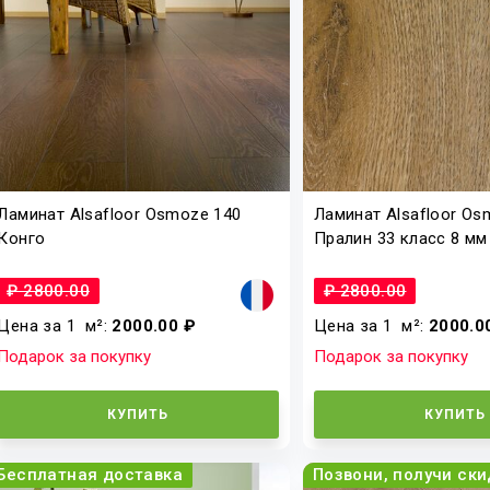
Ламинат Alsafloor Osmoze 140
Ламинат Alsafloor Os
Конго
Пралин 33 класс 8 мм
₽ 2800.00
₽ 2800.00
Цена за 1
м²
:
2000.00 ₽
Цена за 1
м²
:
2000.0
Подарок за покупку
Подарок за покупку
КУПИТЬ
КУПИТЬ
Бесплатная доставка
Позвони, получи ски