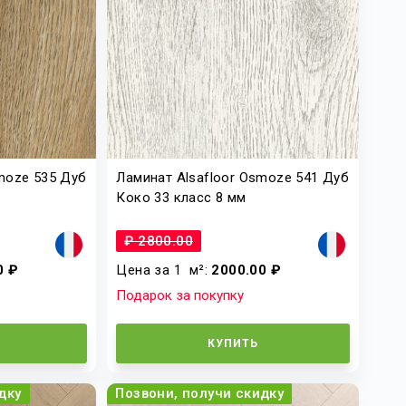
moze 535 Дуб
Ламинат Alsafloor Osmoze 541 Дуб
Коко 33 класс 8 мм
₽ 2800.00
0 ₽
Цена за 1
м²
:
2000.00 ₽
Подарок за покупку
КУПИТЬ
дку
Позвони, получи скидку