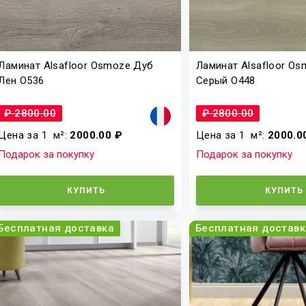
Ламинат Alsafloor Osmoze Дуб
Ламинат Alsafloor O
Лен O536
Серый O448
₽ 2800.00
₽ 2800.00
Цена за 1
м²
:
2000.00 ₽
Цена за 1
м²
:
2000.0
Подарок за покупку
Подарок за покупку
КУПИТЬ
КУПИТЬ
Бесплатная доставка
Бесплатная доставк