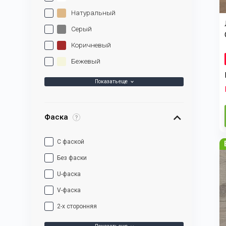
Натуральный
Серый
Коричневый
Бежевый
Показать еще
Фаска
С фаской
Без фаски
U-фаска
V-фаска
2-х сторонняя