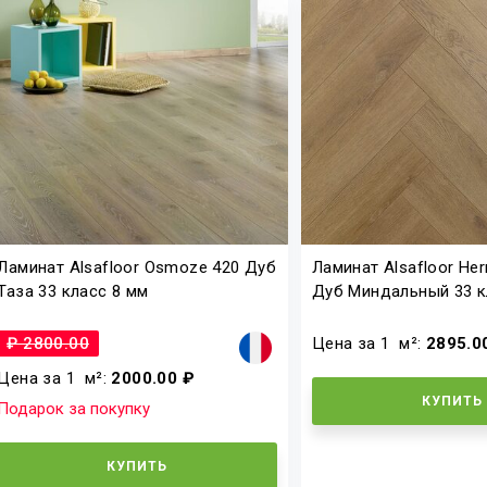
Ламинат Alsafloor Osmoze 420 Дуб
Ламинат Alsafloor Her
Таза 33 класс 8 мм
Дуб Миндальный 33 кл
₽ 2800.00
Цена за 1
м²
:
2895.0
Цена за 1
м²
:
2000.00 ₽
КУПИТЬ
Подарок за покупку
КУПИТЬ