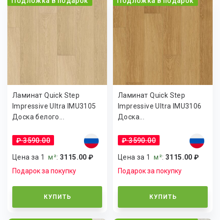
Подложка в подарок
Подложка в подарок
Ламинат Quick Step
Ламинат Quick Step
Impressive Ultra IMU3105
Impressive Ultra IMU3106
Доска белого...
Доска...
₽ 3590.00
₽ 3590.00
Цена за 1
м²
:
3115.00 ₽
Цена за 1
м²
:
3115.00 ₽
Подарок за покупку
Подарок за покупку
КУПИТЬ
КУПИТЬ