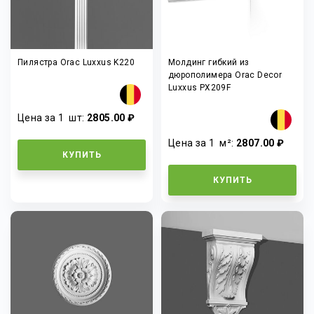
Пилястра Orac Luxxus K220
Молдинг гибкий из
дюрополимера Orac Decor
Luxxus PX209F
Цена за 1
шт
:
2805.00 ₽
Цена за 1
м²
:
2807.00 ₽
КУПИТЬ
КУПИТЬ