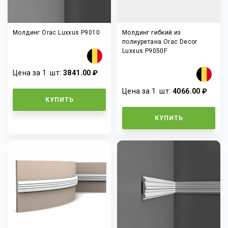
Молдинг Orac Luxxus P9010
Молдинг гибкий из
полиуретана Orac Decor
Luxxus P9050F
Цена за 1
шт
:
3841.00 ₽
Цена за 1
шт
:
4066.00 ₽
КУПИТЬ
КУПИТЬ