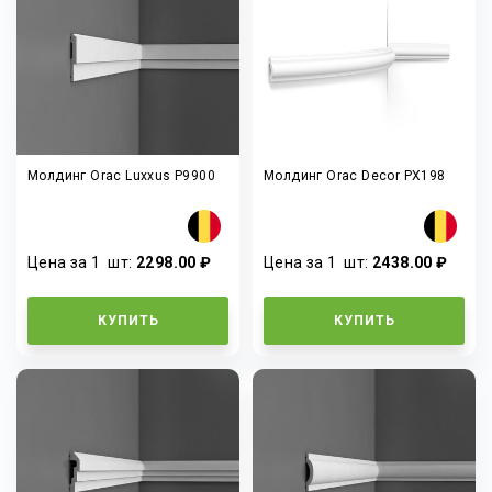
Молдинг Orac Luxxus P9900
Молдинг Orac Decor PX198
Цена за 1
шт
:
2298.00 ₽
Цена за 1
шт
:
2438.00 ₽
КУПИТЬ
КУПИТЬ