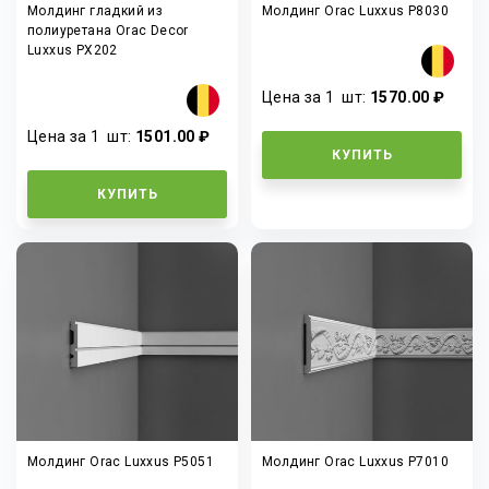
Молдинг гладкий из
Молдинг Orac Luxxus P8030
полиуретана Orac Decor
Luxxus PX202
Цена за 1
шт
:
1570.00 ₽
Цена за 1
шт
:
1501.00 ₽
КУПИТЬ
КУПИТЬ
Молдинг Orac Luxxus P5051
Молдинг Orac Luxxus P7010