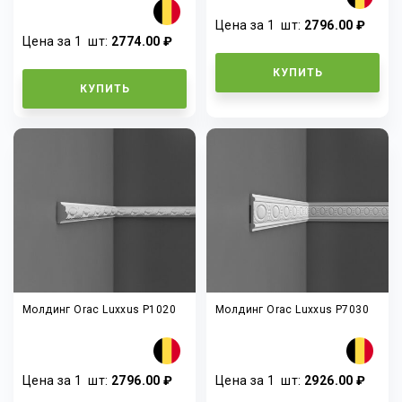
Цена за 1
шт
:
2796.00 ₽
Цена за 1
шт
:
2774.00 ₽
КУПИТЬ
КУПИТЬ
Молдинг Orac Luxxus P1020
Молдинг Orac Luxxus P7030
Цена за 1
шт
:
2796.00 ₽
Цена за 1
шт
:
2926.00 ₽