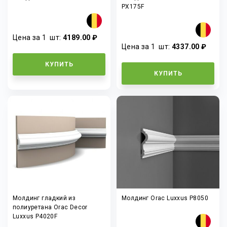
PX175F
Цена за 1
шт
:
4189.00 ₽
Цена за 1
шт
:
4337.00 ₽
КУПИТЬ
КУПИТЬ
Молдинг гладкий из
Молдинг Orac Luxxus P8050
полиуретана Orac Decor
Luxxus P4020F