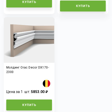
КУПИТЬ
КУПИТЬ
Молдинг Orac Decor DX170-
2300
Цена за 1
шт
:
5853.00 ₽
КУПИТЬ