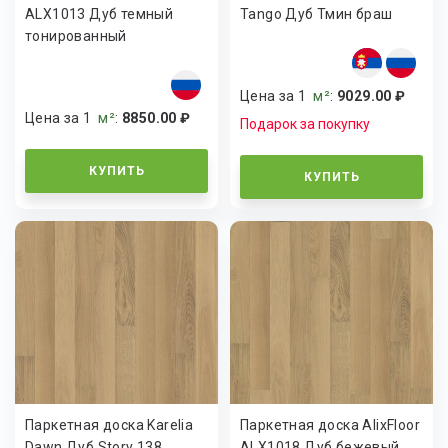
ALX1013 Дуб темный
Tango Дуб Тмин браш
тонированный
Цена за 1
м²
:
9029.00 ₽
Цена за 1
м²
:
8850.00 ₽
Подарок за покупку
КУПИТЬ
КУПИТЬ
Паркетная доска Karelia
Паркетная доска AlixFloor
Dawn Дуб Story 138
ALX1018 Дуб бежевый