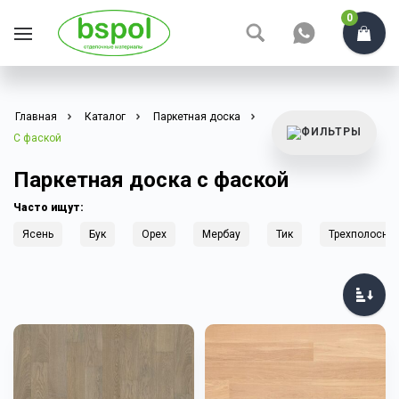
0
Главная
Каталог
Паркетная доска
С фаской
Паркетная доска с фаской
Часто ищут:
Ясень
Бук
Орех
Мербау
Тик
Трехполосна