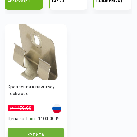
Аксессуары
Белый
Белый глянец
Д
Крепления к плинтусу
Teckwood
₽ 1450.00
Цена за 1
шт
:
1100.00 ₽
КУПИТЬ