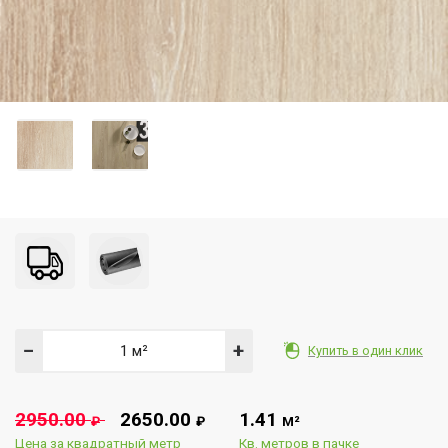
−
+
Купить в один клик
2950.00
2650.00
1.41
₽
₽
М²
Цена за квадратный метр
Кв. метров в пачке