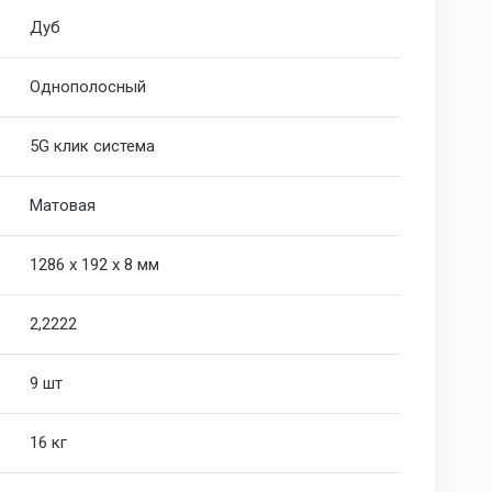
Дуб
Однополосный
5G клик система
Матовая
1286 х 192 х 8 мм
2,2222
9 шт
16 кг