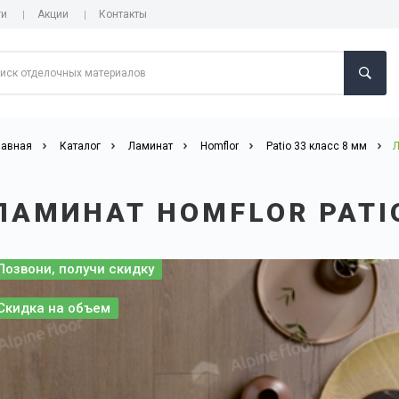
ги
Акции
Контакты
лавная
Каталог
Ламинат
Homflor
Patio 33 класс 8 мм
Л
ЛАМИНАТ HOMFLOR PATIO
Позвони, получи скидку
Скидка на объем