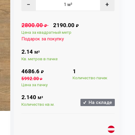
−
+
2800.00
2190.00
₽
₽
Цена за квадратный метр
Подарок за покупку
2.14
М²
Кв. метров в пачке
4686.6
1
₽
Количество пачек
5992.00
₽
Цена за пачку
2.140
М²
На складе
Количество кв.м.