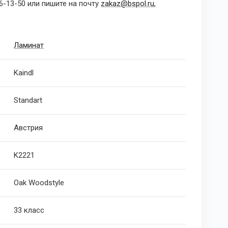
6-13-50 или пишите на почту
zakaz@bspol.ru
,
Ламинат
Kaindl
Standart
Австрия
K2221
Oak Woodstyle
33 класс