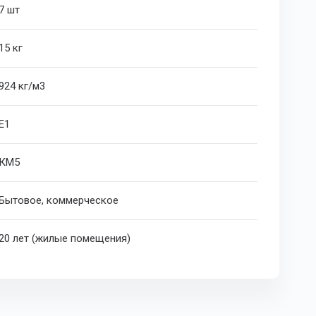
7 шт
15 кг
924 кг/м
3
E1
КМ5
Бытовое, коммерческое
20 лет (жилые помещения)