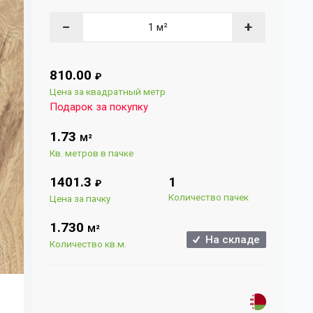
−
+
810.00
₽
Цена за квадратный метр
Подарок за покупку
1.73
М²
Кв. метров в пачке
1401.3
1
₽
Количество пачек
Цена за пачку
1.730
М²
На складе
Количество кв.м.